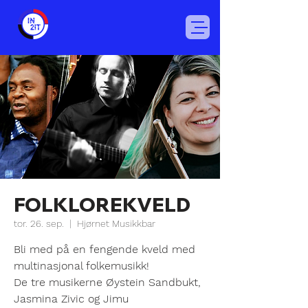
FOLKLOREKVELD
tor. 26. sep.
  |  
Hjørnet Musikkbar
Bli med på en fengende kveld med
multinasjonal folkemusikk!
De tre musikerne Øystein Sandbukt,
Jasmina Zivic og Jimu