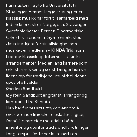
har master i fløyte fra Universitetet i 
Stavanger. Hennes lange erfaring innen 
klassisk musikk har ført til samarbeid med 
ledende orkestre i Norge, bl.a. Stavanger 
Symfoniorkester, Bergen Filharmoniske 
Orkester, Trondheim Symfoniorkester. 
Jasmina, kjent for sin allsidighet som 
musiker, er medlem av 
KINDA Trio
, som 
blander klassisk og folkemusikk i unike 
arrangementer. Med en lang karriere som 
orkestermusiker og solist, bringer hun sin 
lidenskap for tradisjonell musikk til denne 
spesielle kvelden.
Øystein Sandbukt
Øystein Sandbukt er gitarist, arrangør og 
komponist fra Sunndal.
Han har funnet sitt uttrykk gjennom å 
overføre nordmørske feleslåtter til gitar, 
for så å bearbeide materialet både 
innenfor og utenfor tradisjonelle retninger 
for gitarspill. Dette har kulminert i en 