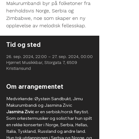
Makurumbandi byr på folketoner fra
henholdsvis Norge, Serbia og
Zimbabwe, noe som skaper en ny
opplevelse av melodisk fellesskap.
Tid og sted
26. sep. 2024, 22:00 – 27. sep. 2024, 00:00
Hjørnet Musikkbar, Storgata 7, 6509
Kristiansund
Om arrangementet
Medvirkende: Øystein Sandbukt, Jimu 
Makurumbandi og Jasmina Zivic
Jasmina Zivic
 er en serbisk/norsk fløytist. 
Som orkestermusiker og solist har hun spilt 
en rekke konserter i Norge, Serbia, Hellas, 
Italia, Tyskland, Russland og andre land. 
Hun tok utdanningen i Serbia og Norge, og 