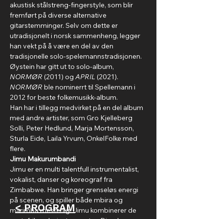
akustisk stålstreng-fingerstyle, som blir 
fremført på diverse alternative 
gitarstemminger. Selv om dette er 
utradisjonelt i norsk sammenheng, legger 
han vekt på å være en del av den 
tradisjonelle solo-spelemannstradisjonen.
Øystein har gitt ut to solo-album, 
NORMØR
 (2011) og 
APRIL
 (2021).
NORMØR
 ble nominerrt til Spellemann i 
2012 for beste folkemusikk-album.
Han har i tillegg medvirket på en del album 
med andre artister, som Gro Kjelleberg 
Solli, Peter Hedlund, Marja Mortensson, 
Sturla Eide, Laila Yrvum, OnkelFolke med 
flere.
Jimu Makurumbandi
Jimu er en multi talentfull instrumentalist, 
vokalist, danser og koreograf fra 
Zimbabwe. Han bringer grenseløs energi 
på scenen, og spiller både mbira og 
< PROGRAM
marimba mesterlig. Jimu kombinerer de 