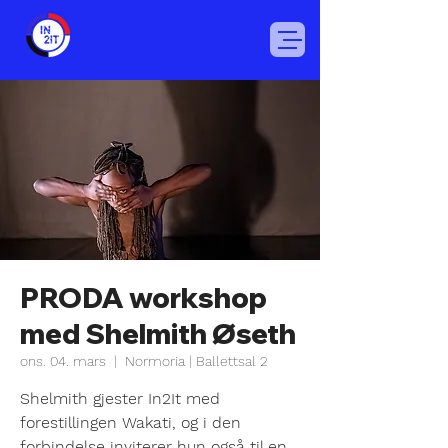
PRODA workshop
med Shelmith Øseth
ons. 04. mars
  |  
Normoria | Ballettsal 2
Shelmith gjester In2It med
forestillingen Wakati, og i den
forbindelse inviterer hun også til en