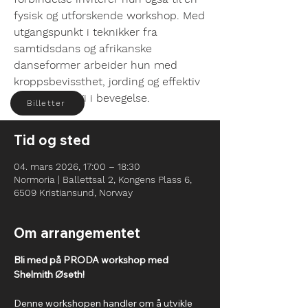
fysisk og utforskende workshop. Med
utgangspunkt i teknikker fra
samtidsdans og afrikanske
danseformer arbeider hun med
kroppsbevissthet, jording og effektiv
bruk av energi i bevegelse.
Billetter
Tid og sted
04. mars 2026, 17:00 – 18:30
Normoria | Ballettsal 2, Kongens Plass 6,
6509 Kristiansund, Norway
Om arrangementet
Bli med på PRODA workshop med 
Shelmith Øseth!
Denne workshopen handler om å utvikle 