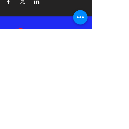
IN2IT International Dance Festival
Kongens Plass 6
6509 Kristiansund
Norge
Phone
(+47) 469 59 425
Email