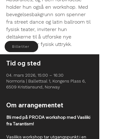
holder hun også en workshop. Med
bevegelsesbakgrunn som spenner
fra street dance og latin ballroom til
fysisk teater, inviterer hun
deltakerne til å utforske nye
muligheter for fysisk uttrykk.
Billetter
Tid og sted
04. mars 2026, 15:00 – 16:30
Normoria | Ballettsal 1, Kongens Plass 6,
6509 Kristiansund, Norway
Om arrangementet
Bli med på PRODA workshop med Vasiliki 
fra Tarantism!
Vasilikis workshop tar utgangspunkt i en 