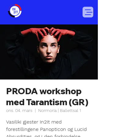
PRODA workshop
med Tarantism (GR)
ons. 04. mars
  |  
Normoria | Ballettsal 1
Vasiliki gjester In2It med
forestillingene Panopticon og Lucid
Absurdities, og i den forbindelse