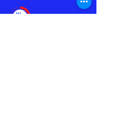
IN2IT International Dance Festival
Kongens Plass 6
6509 Kristiansund
Norge
Phone
(+47) 469 59 425
Email
in2it.festival@gmail.com
Social Media