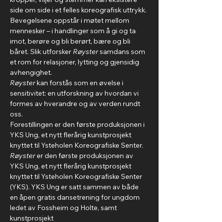
side om side i et felles koreografisk uttrykk. 
Bevegelsene oppstår i møtet mellom 
mennesker – i handlinger som å gi og ta 
imot, berøre og bli berørt, bære og bli 
båret. Slik utforsker 
Røyster
 samdans som 
et rom for relasjoner, lytting og gjensidig 
avhengighet.
Røyster
 kan forstås som en øvelse i 
sensitivitet: en utforskning av hvordan vi 
formes av hverandre og av verden rundt 
oss.
Forestillingen er den første produksjonen i 
YKS Ung, et nytt flerårig kunstprosjekt 
knyttet til Ysteholen Koreografiske Senter.
Røyster
 er den første produksjonen av 
YKS Ung, et nytt flerårig kunstprosjekt 
knyttet til Ysteholen Koreografiske Senter 
(YKS). YKS Ung er satt sammen av både 
en åpen gratis dansetrening for ungdom 
ledet av Fossheim og Holte, samt 
kunstprosjekt