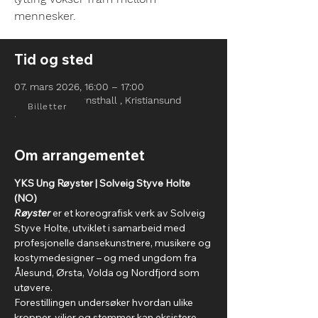
Tid og sted
07. mars 2026, 16:00 – 17:00
Kristiansund Kunsthall , Kristiansund
Billetter
Kunsthall
Om arrangementet
YKS Ung Røyster | Solveig Styve Holte 
(NO)
Røyster
er et koreografisk verk av Solveig 
Styve Holte, utviklet i samarbeid med 
profesjonelle dansekunstnere, musikere og 
kostymedesigner – og med ungdom fra 
Ålesund, Ørsta, Volda og Nordfjord som 
utøvere.
Forestillingen undersøker hvordan ulike 
kropper, viljer og stemmer kan eksistere 