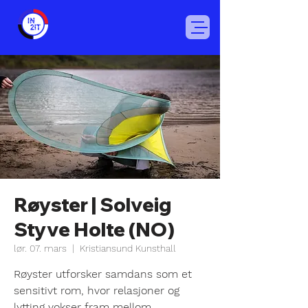
Røyster | Solveig
Styve Holte (NO)
lør. 07. mars
  |  
Kristiansund Kunsthall
Røyster utforsker samdans som et
sensitivt rom, hvor relasjoner og
lytting vokser fram mellom