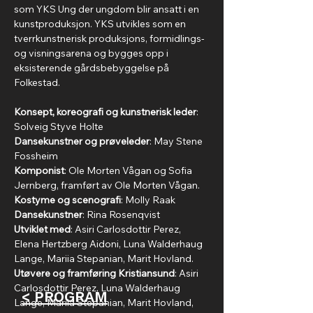
som YKS Ung der ungdom blir ansatt i en 
kunstproduksjon. YKS utvikles som en 
tverrkunstnerisk produksjons, formidlings- 
og visningsarena og bygges opp i 
eksisterende gårdsbebyggelse på 
Folkestad.
Konsept, koreografi og kunstnerisk leder
: 
Solveig Styve Holte
Dansekunstner og prøveleder
: May Stene 
Fossheim
Komponist
: Ole Morten Vågan og Sofia 
Jernberg, framført av Ole Morten Vågan. 
Kostyme og scenografi
: Molly Raak
Dansekunstner
: Rina Rosenqvist
Utviklet med
: Asiri Carlosdottir Perez, 
Elena Hertzberg Aidoni, Luna Walderhaug 
Lange, Mariia Stepanian, Marit Hovland.
Utøvere og framføring Kristiansund
: Asiri 
Carlosdottir Perez, Luna Walderhaug 
< PROGRAM
Lange, Mariia Stepanian, Marit Hovland, 