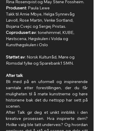
Rina Rosenqvist og May Stene Fossheim.
Produsent
: Paula Lewe
Takk til Amie Mbye, Helga Synnevåg 
Løvoll, Rose Martin, Venke Sortland, 
Bojana Cvejic og Sergej Pristas.
Coprodusert av
: tonehimmel, KUBE, 
Høstscena, Høgskulen i Volda og 
Kunsthøgskulen i Oslo
Støttet av
: Norsk Kulturråd, Møre og 
Romsdal fylke og Sparebank1 SMN.
After talk
Bli med på en uformell og inspirerende 
samtale etter forestillingen, der du får 
muligheten til å møte kunstnerne og høre 
historiene bak det du nettopp har sett på 
scenen.
After Talk gir deg et unikt innblikk i den 
kreative prosessen. Hva inspirerte dem? 
Hvilke valg ble tatt underveis? Og hvordan 
oppleves det å stå på scenen og dele sitt 