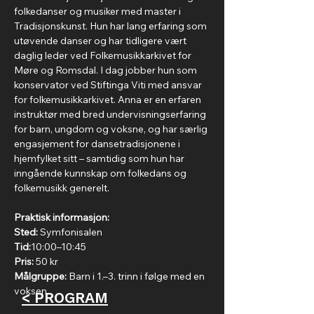
folkedanser og musiker med master i 
Tradisjonskunst. Hun har lang erfaring som 
utøvende danser og har tidligere vært 
daglig leder ved Folkemusikkarkivet for 
Møre og Romsdal. I dag jobber hun som 
konservator ved Stiftinga Viti med ansvar 
for folkemusikkarkivet. Anna er en erfaren 
instruktør med bred undervisningserfaring 
for barn, ungdom og voksne, og har særlig 
engasjement for dansetradisjonene i 
hjemfylket sitt – samtidig som hun har 
inngående kunnskap om folkedans og 
folkemusikk generelt.
Praktisk informasjon:
Sted:
 Symfonisalen
Tid:
10:00–10:45
Pris: 
50 kr
Målgruppe: 
Barn i 1.–3. trinn i følge med en 
voksen.
< PROGRAM