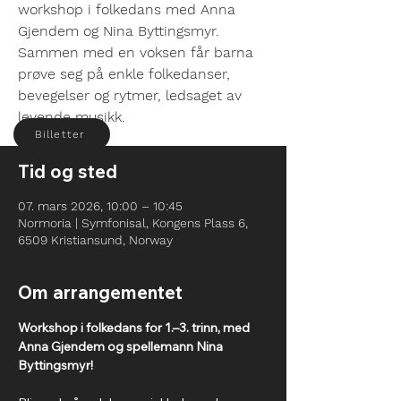
workshop i folkedans med Anna
Gjendem og Nina Byttingsmyr.
Sammen med en voksen får barna
prøve seg på enkle folkedanser,
bevegelser og rytmer, ledsaget av
levende musikk.
Billetter
Tid og sted
07. mars 2026, 10:00 – 10:45
Normoria | Symfonisal, Kongens Plass 6,
6509 Kristiansund, Norway
Om arrangementet
Workshop i folkedans for 1.–3. trinn, med 
Anna Gjendem og spellemann Nina 
Byttingsmyr!