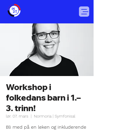
Workshop i
folkedans barn i 1.–
3. trinn!
lør. 07. mars
  |  
Normoria | Symfonisal
Bli med på en leken og inkluderende