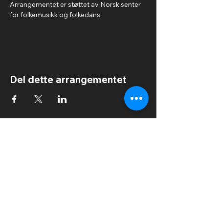
Arrangementet er støttet av Norsk senter 
for folkemusikk og folkedans
Del dette arrangementet
IN2IT International Dance Festival
Kongens Plass 6
6509 Kristiansund