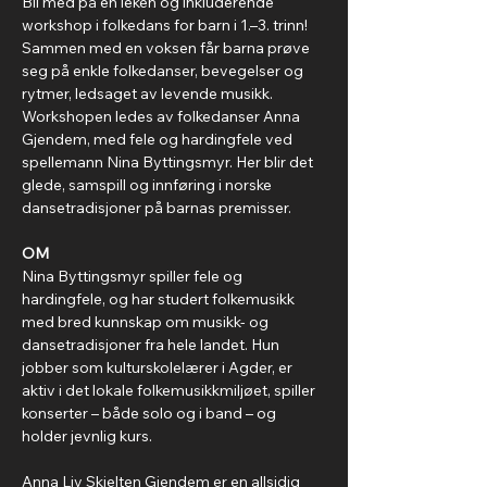
Bli med på en leken og inkluderende 
workshop i folkedans for barn i 1.–3. trinn! 
Sammen med en voksen får barna prøve 
seg på enkle folkedanser, bevegelser og 
rytmer, ledsaget av levende musikk. 
Workshopen ledes av folkedanser Anna 
Gjendem, med fele og hardingfele ved 
spellemann Nina Byttingsmyr. Her blir det 
glede, samspill og innføring i norske 
dansetradisjoner på barnas premisser.
OM
Nina Byttingsmyr spiller fele og 
hardingfele, og har studert folkemusikk 
med bred kunnskap om musikk- og 
dansetradisjoner fra hele landet. Hun 
jobber som kulturskolelærer i Agder, er 
aktiv i det lokale folkemusikkmiljøet, spiller 
konserter – både solo og i band – og 
holder jevnlig kurs.
Anna Liv Skjelten Gjendem er en allsidig 