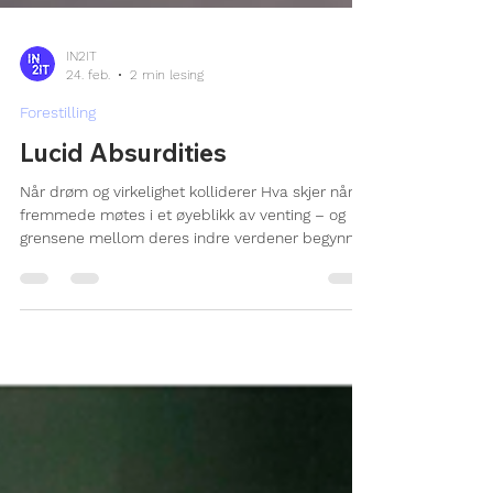
IN2IT
24. feb.
2 min lesing
Forestilling
Lucid Absurdities
Når drøm og virkelighet kolliderer Hva skjer når to
fremmede møtes i et øyeblikk av venting – og
grensene mellom deres indre verdener begynner
å smuldre? I Lucid Absurdities inviteres
publikum inn i et intenst og surrealistisk univers
der drømmer, minner og begjær flyter sømløst
over i virkeligheten. Forestillingen starter i et
gjenkjennelig rom: en flyplass, et sted for
mellomlandinger, forsinkelser og tilfeldige møter.
To fremmede sitter fast i en lang ventetid. Når de
sov