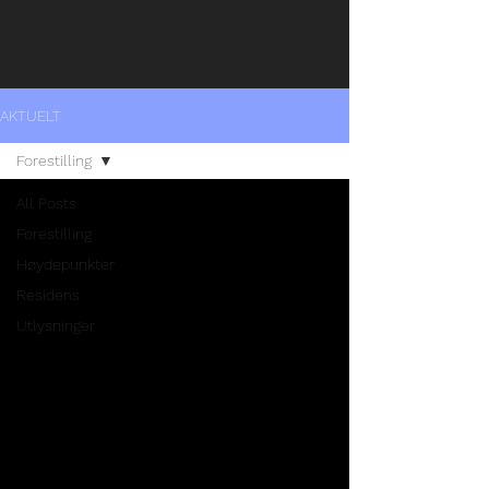
AKTUELT
Forestilling
All Posts
Forestilling
Høydepunkter
Residens
Utlysninger