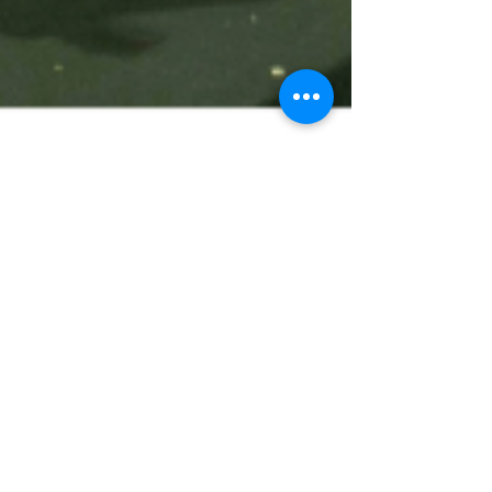
IN2IT
23. feb.
2 min lesing
Forestilling
✨ IN2IT 2026 — Festival
Timeline
📅 28 February 13:00–14:00 Festival Kick Off |
Filmvisning: Wind Between the Islands 📍