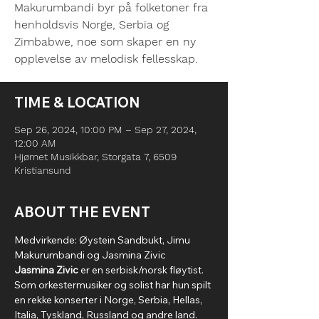
Makurumbandi byr på folketoner fra
henholdsvis Norge, Serbia og
Zimbabwe, noe som skaper en ny
opplevelse av melodisk fellesskap.
TIME & LOCATION
Sep 26, 2024, 10:00 PM – Sep 27, 2024,
12:00 AM
Hjørnet Musikkbar, Storgata 7, 6509
Kristiansund
ABOUT THE EVENT
Medvirkende: Øystein Sandbukt, Jimu 
Makurumbandi og Jasmina Zivic
Jasmina Zivic
 er en serbisk/norsk fløytist. 
Som orkestermusiker og solist har hun spilt 
en rekke konserter i Norge, Serbia, Hellas, 
Italia, Tyskland, Russland og andre land. 