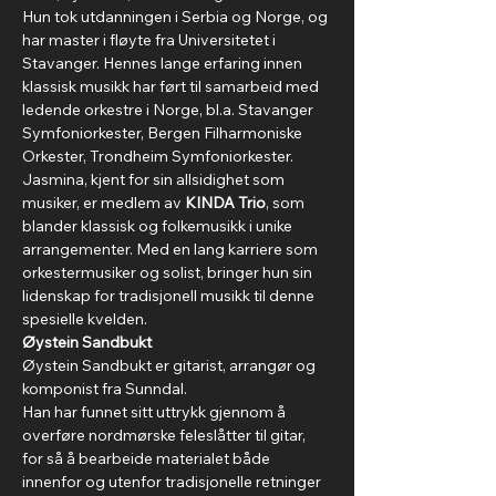
Hun tok utdanningen i Serbia og Norge, og 
har master i fløyte fra Universitetet i 
Stavanger. Hennes lange erfaring innen 
klassisk musikk har ført til samarbeid med 
ledende orkestre i Norge, bl.a. Stavanger 
Symfoniorkester, Bergen Filharmoniske 
Orkester, Trondheim Symfoniorkester. 
Jasmina, kjent for sin allsidighet som 
musiker, er medlem av 
KINDA Trio
, som 
blander klassisk og folkemusikk i unike 
arrangementer. Med en lang karriere som 
orkestermusiker og solist, bringer hun sin 
lidenskap for tradisjonell musikk til denne 
spesielle kvelden.
Øystein Sandbukt
Øystein Sandbukt er gitarist, arrangør og 
komponist fra Sunndal.
Han har funnet sitt uttrykk gjennom å 
overføre nordmørske feleslåtter til gitar, 
for så å bearbeide materialet både 
innenfor og utenfor tradisjonelle retninger 