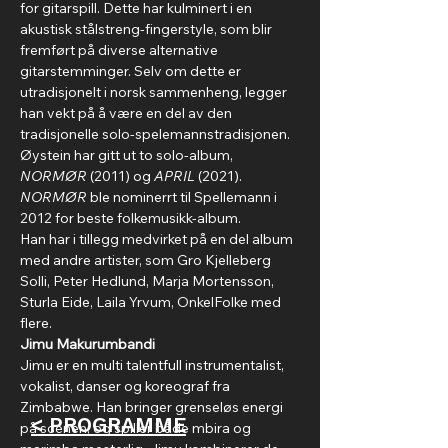
for gitarspill. Dette har kulminert i en 
akustisk stålstreng-fingerstyle, som blir 
fremført på diverse alternative 
gitarstemminger. Selv om dette er 
utradisjonelt i norsk sammenheng, legger 
han vekt på å være en del av den 
tradisjonelle solo-spelemannstradisjonen.
Øystein har gitt ut to solo-album, 
NORMØR
 (2011) og 
APRIL
 (2021).
NORMØR
 ble nominerrt til Spellemann i 
2012 for beste folkemusikk-album.
Han har i tillegg medvirket på en del album 
med andre artister, som Gro Kjelleberg 
Solli, Peter Hedlund, Marja Mortensson, 
Sturla Eide, Laila Yrvum, OnkelFolke med 
flere.
Jimu Makurumbandi
Jimu er en multi talentfull instrumentalist, 
vokalist, danser og koreograf fra 
Zimbabwe. Han bringer grenseløs energi 
< PROGRAMME
på scenen, og spiller både mbira og 