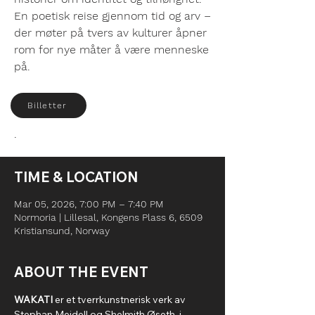
En poetisk reise gjennom tid og arv –
der møter på tvers av kulturer åpner
rom for nye måter å være menneske
på.
Billetter
.
TIME & LOCATION
Mar 05, 2026, 7:00 PM – 7:40 PM
Normoria | Lillesal, Kongens Plass 6, 6509
Kristiansund, Norway
ABOUT THE EVENT
WAKATI
 er et tverrkunstnerisk verk av 
Stephan Meidell og Shelmith Øseth, i 