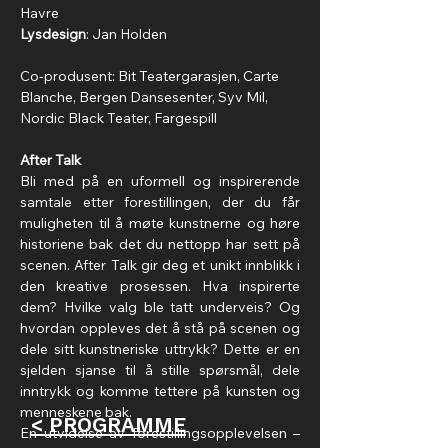
Havre
Lysdesign
: Jan Holden
Co-produsent: Bit Teatergarasjen, Carte 
Blanche, Bergen Dansesenter, Syv Mil, 
Nordic Black Teater, Fargespill
After Talk
Bli med på en uformell og inspirerende 
samtale etter forestillingen, der du får 
muligheten til å møte kunstnerne og høre 
historiene bak det du nettopp har sett på 
scenen. After Talk gir deg et unikt innblikk i 
den kreative prosessen. Hva inspirerte 
dem? Hvilke valg ble tatt underveis? Og 
hvordan oppleves det å stå på scenen og 
dele sitt kunstneriske uttrykk? Dette er en 
sjelden sjanse til å stille spørsmål, dele 
inntrykk og komme tettere på kunsten og 
menneskene bak. 
< PROGRAMME
En utvidelse av forestillingsopplevelsen – 