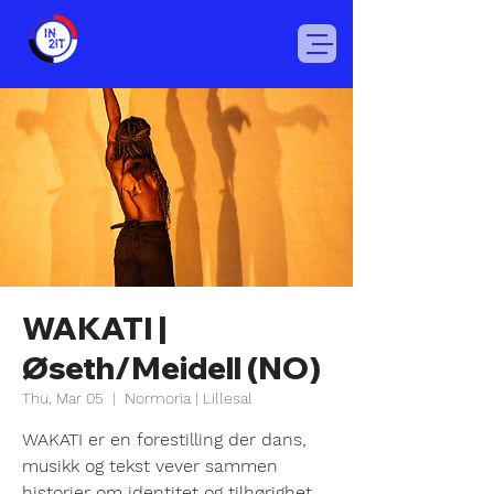
WAKATI |
Øseth/Meidell (NO)
Thu, Mar 05
  |  
Normoria | Lillesal
WAKATI er en forestilling der dans,
musikk og tekst vever sammen
historier om identitet og tilhørighet.