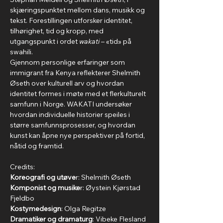
skjæringspunktet mellom dans, musikk og 
tekst. Forestillingen utforsker identitet, 
tilhørighet, tid og kropp, med 
utgangspunkt i ordet 
wakati
 – «tid» på 
swahili.
Gjennom personlige erfaringer som 
immigrant fra Kenya reflekterer Shelmith 
Øseth over kulturell arv og hvordan 
identitet formes i møte med et flerkulturelt 
samfunn i Norge. WAKATI undersøker 
hvordan individuelle historier speiles i 
større samfunnsprosesser, og hvordan 
kunst kan åpne nye perspektiver på fortid, 
nåtid og framtid.
Credits:
Koreografi og utøve
r: Shelmith Øseth
Komponist og musike
r: Øystein Kjørstad 
Fjeldbo
Kostymedesign
: Olga Regitze
Dramatiker og dramaturg
: Vibeke Flesland 